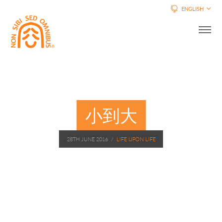
ENGLISH
小到大
28TH JUNE 2016
/
LIFE UPON LIFE